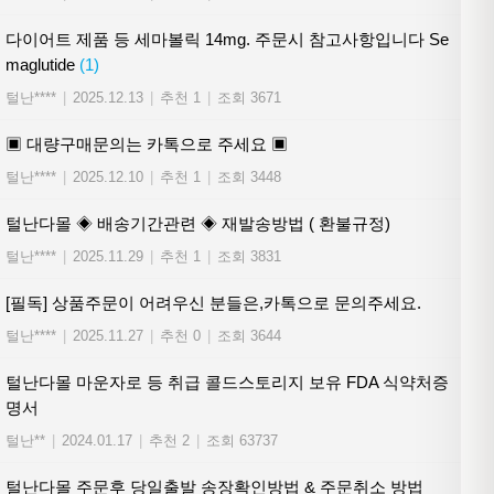
다이어트 제품 등 세마볼릭 14mg. 주문시 참고사항입니다 Se
maglutide
(1)
털난****
|
2025.12.13
|
추천 1
|
조회 3671
▣ 대량구매문의는 카톡으로 주세요 ▣
털난****
|
2025.12.10
|
추천 1
|
조회 3448
털난다몰 ◈ 배송기간관련 ◈ 재발송방법 ( 환불규정)
털난****
|
2025.11.29
|
추천 1
|
조회 3831
[필독] 상품주문이 어려우신 분들은,카톡으로 문의주세요.
털난****
|
2025.11.27
|
추천 0
|
조회 3644
털난다몰 마운자로 등 취급 콜드스토리지 보유 FDA 식약처증
명서
털난**
|
2024.01.17
|
추천 2
|
조회 63737
털난다몰 주문후 당일출발 송장확인방법 & 주문취소 방법