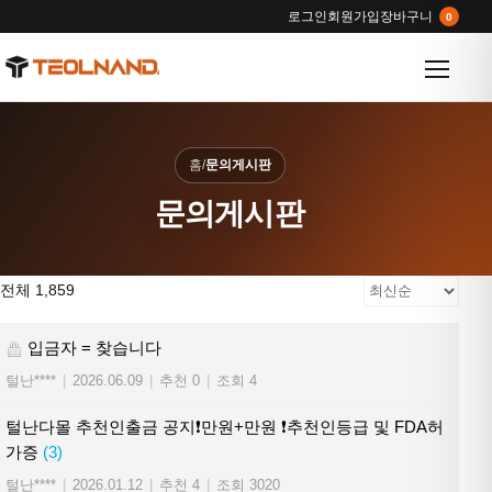
로그인
회원가입
장바구니
0
메뉴 열
홈
/
문의게시판
문의게시판
전체 1,859
입금자 = 찾습니다
털난****
|
2026.06.09
|
추천 0
|
조회 4
털난다몰 추천인출금 공지❗만원+만원 ❗추천인등급 및 FDA허
가증
(3)
털난****
|
2026.01.12
|
추천 4
|
조회 3020