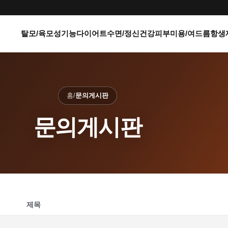
탈모/육모
성기능
다이어트
수면/정신건강
피부미용/여드름
항생
홈
/
문의게시판
문의게시판
제목