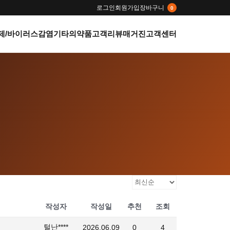
로그인
회원가입
장바구니
0
제/바이러스감염
기타의약품
고객리뷰
매거진
고객센터
작성자
작성일
추천
조회
털난****
2026.06.09
0
4