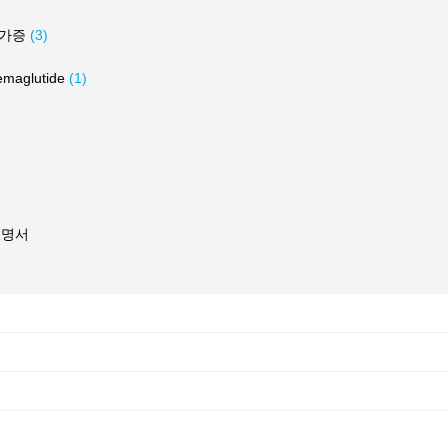
허가증
(3)
glutide
(1)
증명서