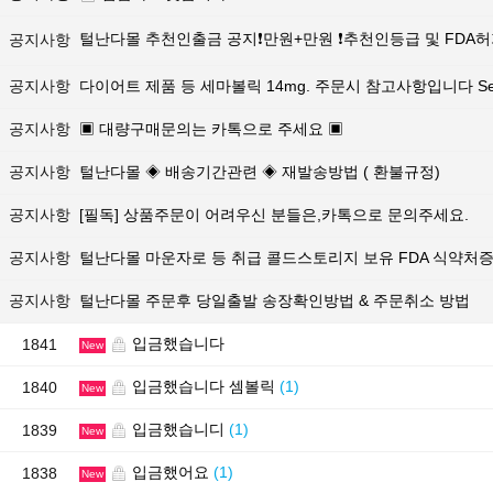
털난다몰 추천인출금 공지❗만원+만원 ❗추천인등급 및 FDA
공지사항
공지사항
다이어트 제품 등 세마볼릭 14mg. 주문시 참고사항입니다 Sema
공지사항
▣ 대량구매문의는 카톡으로 주세요 ▣
공지사항
털난다몰 ◈ 배송기간관련 ◈ 재발송방법 ( 환불규정)
공지사항
[필독] 상품주문이 어려우신 분들은,카톡으로 문의주세요.
공지사항
털난다몰 마운자로 등 취급 콜드스토리지 보유 FDA 식약처
공지사항
털난다몰 주문후 당일출발 송장확인방법 & 주문취소 방법
입금했습니다
1841
New
입금했습니다 셈볼릭
(1)
1840
New
입금했습니디
(1)
1839
New
입금했어요
(1)
1838
New