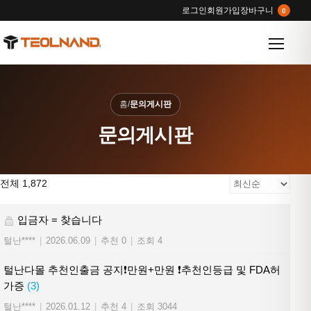
로그인
회원가입
장바구니
0
메뉴 열
홈
/
문의게시판
문의게시판
전체 1,872
입금자 = 찾습니다
털난****
|
2026.06.09
|
추천 0
|
조회 4
털난다몰 추천인출금 공지❗만원+만원 ❗추천인등급 및 FDA허
가증
(3)
털난****
|
2026.01.12
|
추천 4
|
조회 3044