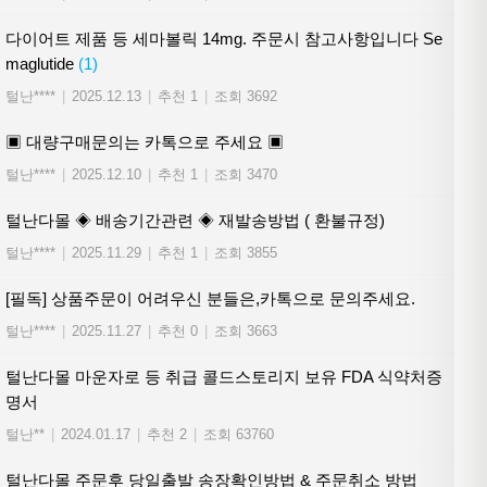
다이어트 제품 등 세마볼릭 14mg. 주문시 참고사항입니다 Se
maglutide
(1)
털난****
|
2025.12.13
|
추천 1
|
조회 3692
▣ 대량구매문의는 카톡으로 주세요 ▣
털난****
|
2025.12.10
|
추천 1
|
조회 3470
털난다몰 ◈ 배송기간관련 ◈ 재발송방법 ( 환불규정)
털난****
|
2025.11.29
|
추천 1
|
조회 3855
[필독] 상품주문이 어려우신 분들은,카톡으로 문의주세요.
털난****
|
2025.11.27
|
추천 0
|
조회 3663
털난다몰 마운자로 등 취급 콜드스토리지 보유 FDA 식약처증
명서
털난**
|
2024.01.17
|
추천 2
|
조회 63760
털난다몰 주문후 당일출발 송장확인방법 & 주문취소 방법