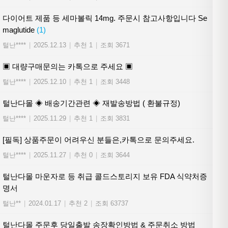
다이어트 제품 등 세마볼릭 14mg. 주문시 참고사항입니다 Se
maglutide
(1)
털난****
|
2025.12.13
|
추천 1
|
조회 3671
▣ 대량구매문의는 카톡으로 주세요 ▣
털난****
|
2025.12.10
|
추천 1
|
조회 3448
털난다몰 ◈ 배송기간관련 ◈ 재발송방법 ( 환불규정)
털난****
|
2025.11.29
|
추천 1
|
조회 3831
[필독] 상품주문이 어려우신 분들은,카톡으로 문의주세요.
털난****
|
2025.11.27
|
추천 0
|
조회 3644
털난다몰 마운자로 등 취급 콜드스토리지 보유 FDA 식약처증
명서
털난**
|
2024.01.17
|
추천 2
|
조회 63737
털난다몰 주문후 당일출발 송장확인방법 & 주문취소 방법