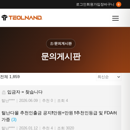
로그인
회원가입
장바구니
0
메뉴 열
홈
/
문의게시판
문의게시판
전체 1,859
입금자 = 찾습니다
털난****
|
2026.06.09
|
추천 0
|
조회 4
털난다몰 추천인출금 공지❗만원+만원 ❗추천인등급 및 FDA허
가증
(3)
털난****
|
2026.01.12
|
추천 4
|
조회 3020