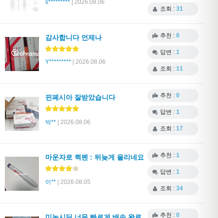
s*********
| 2026.08.06
조회 :
31
추천 :
0
감사합니다 언제나
답변 :
1
Y*********
| 2026.08.06
조회 :
11
추천 :
0
핀페시아 잘받았습니다
답변 :
1
박**
| 2026.08.06
조회 :
17
추천 :
1
마운자로 퀵펜 : 뒤늦게 올리네요
답변 :
1
이**
| 2026.08.05
조회 :
34
추천 :
0
미녹시딜 너무 빠르게 배송 완료