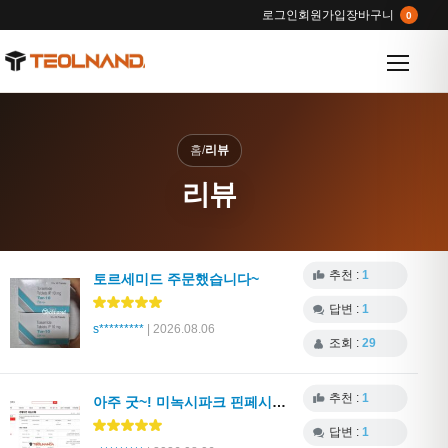
로그인
회원가입
장바구니
0
메뉴 열
홈
/
리뷰
리뷰
추천 :
1
토르세미드 주문했습니다~
답변 :
1
s*********
| 2026.08.06
조회 :
29
추천 :
1
아주 굿~! 미녹시파크 핀페시아 등
답변 :
1