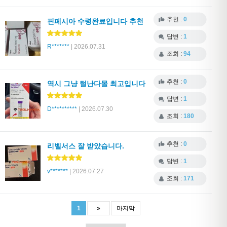
추천 :
0
핀페시아 수령완료입니다 추천
답변 :
1
R*******
| 2026.07.31
조회 :
94
추천 :
0
역시 그냥 털난다몰 최고입니다
답변 :
1
D**********
| 2026.07.30
조회 :
180
추천 :
0
리벨서스 잘 받았습니다.
답변 :
1
v*******
| 2026.07.27
조회 :
171
1
»
마지막