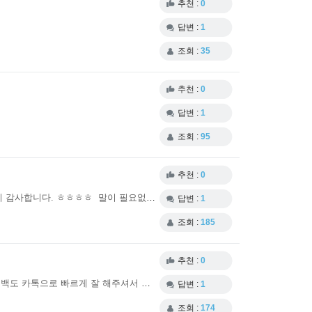
추천 :
0
답변 :
1
조회 :
35
추천 :
0
답변 :
1
조회 :
95
추천 :
0
요즘에 세관 음 그렇다고 해서 기대도 안하고 있었는데 털난다몰 상담사님 갑자기 우편보관함 보세요 ~~~ 회사에있다가 재끼고 달려왔더니 감사합니다. ㅎㅎㅎㅎ 말이 필요없습니다 그냥
답변 :
1
조회 :
185
추천 :
0
리벨서스 2달째 잘 복용하고있습니다. 이번꺼는 우체국 배송조회때 10일째 상태가 그대로 있어서 걱정했는데 무난히 잘 배송됐습니다. 피드백도 카톡으로 빠르게 잘 해주셔서 믿음이 갑니다 .
답변 :
1
조회 :
174