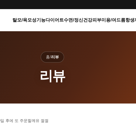
탈모/육모
성기능
다이어트
수면/정신건강
피부미용/여드름
항생
홈
/
리뷰
리뷰
0일 후에 또 주문할께유 껄껄