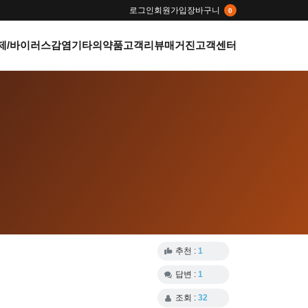
로그인
회원가입
장바구니
0
제/바이러스감염
기타의약품
고객리뷰
매거진
고객센터
추천 :
1
답변 :
1
조회 :
32