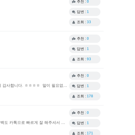
추천 :
0
답변 :
1
조회 :
33
추천 :
0
답변 :
1
조회 :
93
추천 :
0
요즘에 세관 음 그렇다고 해서 기대도 안하고 있었는데 털난다몰 상담사님 갑자기 우편보관함 보세요 ~~~ 회사에있다가 재끼고 달려왔더니 감사합니다. ㅎㅎㅎㅎ 말이 필요없습니다 그냥
답변 :
1
조회 :
178
추천 :
0
리벨서스 2달째 잘 복용하고있습니다. 이번꺼는 우체국 배송조회때 10일째 상태가 그대로 있어서 걱정했는데 무난히 잘 배송됐습니다. 피드백도 카톡으로 빠르게 잘 해주셔서 믿음이 갑니다 .
답변 :
1
조회 :
171