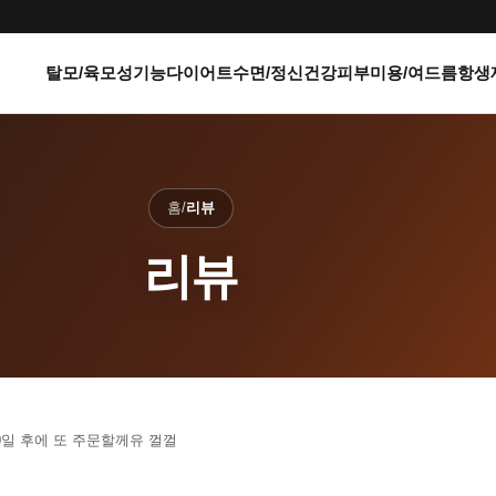
탈모/육모
성기능
다이어트
수면/정신건강
피부미용/여드름
항생
홈
/
리뷰
리뷰
0일 후에 또 주문할께유 껄껄