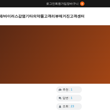
로그인
회원가입
장바구니
0
제/바이러스감염
기타의약품
고객리뷰
매거진
고객센터
추천 :
1
답변 :
1
조회 :
23