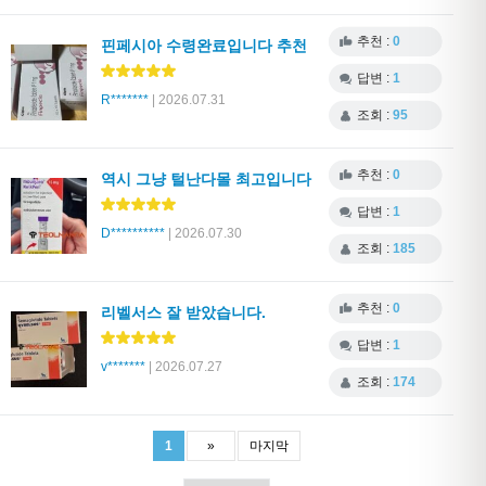
추천 :
0
핀페시아 수령완료입니다 추천
답변 :
1
R*******
| 2026.07.31
조회 :
95
추천 :
0
역시 그냥 털난다몰 최고입니다
답변 :
1
D**********
| 2026.07.30
조회 :
185
추천 :
0
리벨서스 잘 받았습니다.
답변 :
1
v*******
| 2026.07.27
조회 :
174
1
»
마지막