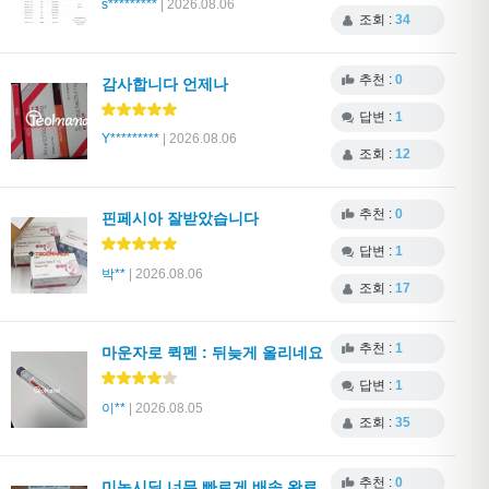
s*********
| 2026.08.06
조회 :
34
추천 :
0
감사합니다 언제나
답변 :
1
Y*********
| 2026.08.06
조회 :
12
추천 :
0
핀페시아 잘받았습니다
답변 :
1
박**
| 2026.08.06
조회 :
17
추천 :
1
마운자로 퀵펜 : 뒤늦게 올리네요
답변 :
1
이**
| 2026.08.05
조회 :
35
추천 :
0
미녹시딜 너무 빠르게 배송 완료