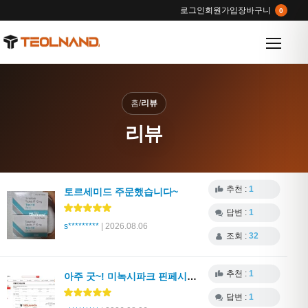
로그인
회원가입
장바구니
0
메뉴 열
홈
/
리뷰
리뷰
추천 :
1
토르세미드 주문했습니다~
답변 :
1
s*********
| 2026.08.06
조회 :
32
추천 :
1
아주 굿~! 미녹시파크 핀페시아 등
답변 :
1